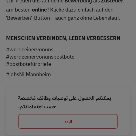
Wir freuen uns auf deine Bewerbung als
Zusteller
,
am besten
online!
Klicke dazu einfach auf den
'Bewerben'-Button – auch ganz ohne Lebenslauf.
MENSCHEN VERBINDEN, LEBEN VERBESSERN
#werdeeinervonuns
#werdeeinervonunspostbote
#postbotefürbriefe
#jobsNLMannheim
يمكنكم الحصول على توصيات وظائف مُخصصة
حسب اهتماماتكم.
البدء