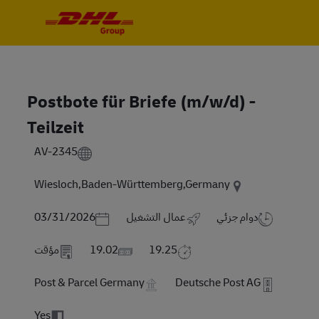
Skip to main content
Skip to main content
-
-
Postbote für Briefe (m/w/d) -
Teilzeit
AV-2345
Wiesloch,Baden-Württemberg,Germany
Posted Date
دوام جزئي
عمال التشغيل
03/31/2026
19.25
19.02
مؤقت
Post & Parcel Germany
Deutsche Post AG
Yes