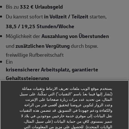
Bis zu
332 € Urlaubsgeld
Du kannst sofort
in Vollzeit / Teilzeit
starten,
38,5 / 19,25
Stunden/Woche
Möglichkeit der
Auszahlung von Überstunden
und
zusätzlichen Vergütung
durch bspw.
freiwillige Rufbereitschaft
Ein
krisensicherer Arbeitsplatz, garantierte
Gehaltssteigerung
gemäß Tarifvertrag und
يستخدم موقع الويب ملفات تعريف الارتباط وتقنيات مماثلة
pünktliche Gehaltszahlungen
(يُشار إليها فيما بعدُ باسم "التقنيات") التي تمكِّننا، على سبيل
المثال، من تحديد عدد مرات زيارة صفحاتنا على الإنترنت
Kostenlose
Bereitstellung von
وعدد الزوار لتكوين عروضنا لتحقيق أقصى قدر من الراحة
والكفاءة ودعم جهودنا في التسويق. قد تتضمن هذه التقنيات
hochwertiger Arbeitskleidung
نقل البيانات إلى موفري خدمة خارجيين موجودين في بلاد لا
تتميز بمستوى كافٍ من حماية البيانات (على سبيل المثال،
Ausführliche Einweisung (bezahlt)
– wir
الولايات المتحدة). للحصول على مزيدٍ من المعلومات التي