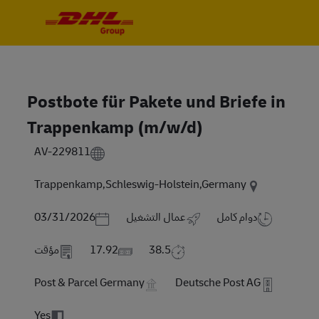
Skip to main content
Skip to main content
-
-
Postbote für Pakete und Briefe in
Trappenkamp (m/w/d)
AV-229811
Trappenkamp,Schleswig-Holstein,Germany
Posted Date
دوام كامل
عمال التشغيل
03/31/2026
38.5
17.92
مؤقت
Post & Parcel Germany
Deutsche Post AG
Yes