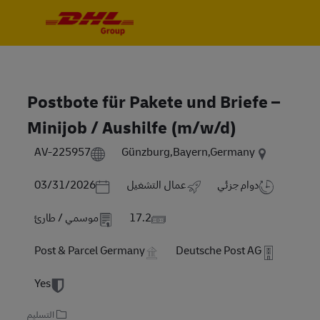
Skip to main content
Skip to main content
-
-
Postbote für Pakete und Briefe –
Minijob / Aushilfe (m/w/d)
AV-225957
Günzburg,Bayern,Germany
Posted Date
دوام جزئي
عمال التشغيل
03/31/2026
17.2
موسمي / طارئ
Post & Parcel Germany
Deutsche Post AG
Yes
التسليم