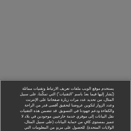
يستخدم موقع الويب ملفات تعريف الارتباط وتقنيات مماثلة
(يُشار إليها فيما بعدُ باسم "التقنيات") التي تمكِّننا، على سبيل
المثال، من تحديد عدد مرات زيارة صفحاتنا على الإنترنت
وعدد الزوار لتكوين عروضنا لتحقيق أقصى قدر من الراحة
والكفاءة ودعم جهودنا في التسويق. قد تتضمن هذه التقنيات
نقل البيانات إلى موفري خدمة خارجيين موجودين في بلاد لا
تتميز بمستوى كافٍ من حماية البيانات (على سبيل المثال،
الولايات المتحدة). للحصول على مزيدٍ من المعلومات التي