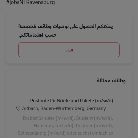
#jobsNLRavensburg
يمكنكم الحصول على توصيات وظائف مُخصصة
حسب اهتماماتكم.
البدء
وظائف مماثلة
Postbote für Briefe und Pakete (m/w/d)
الموقع
Altbach, Baden-Württemberg, Germany
Du bist Schüler (m/w/d), Student (m/w/d),
Hausfrau, (m/w/d), Rentner (m/w/d),
Selbstständig (m/w/d) oder suchst einfach so