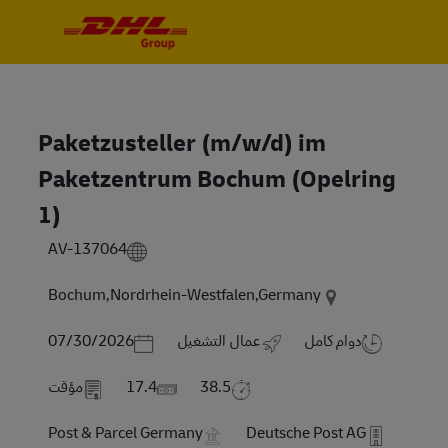
Skip to main content
Skip to main content
-
-
Paketzusteller (m/w/d) im
Paketzentrum Bochum (Opelring
1)
AV-137064
Bochum,Nordrhein-Westfalen,Germany
Posted Date
دوام كامل
عمال التشغيل
07/30/2026
38.5
17.4
مؤقت
Post & Parcel Germany
Deutsche Post AG