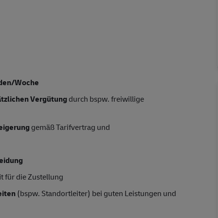
nden/Woche
ätzlichen Vergütung
durch bspw. freiwillige
teigerung
gemäß Tarifvertrag und
leidung
t für die Zustellung
iten
(bspw. Standortleiter) bei guten Leistungen und