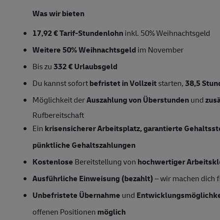
Was wir bieten
17,92 € Tarif-Stundenlohn
inkl. 50% Weihnachtsgeld
Weitere 50% Weihnachtsgeld
im November
Bis zu
332 € Urlaubsgeld
Du kannst sofort
befristet in Vollzeit
starten,
38,5 Stu
Möglichkeit der
Auszahlung von Überstunden
und
zus
Rufbereitschaft
Ein
krisensicherer Arbeitsplatz, garantierte Gehaltss
pünktliche Gehaltszahlungen
Kostenlose
Bereitstellung von
hochwertiger Arbeitsk
Ausführliche Einweisung (bezahlt)
– wir machen dich fi
Unbefristete Übernahme
und
Entwicklungsmöglichke
offenen Positionen
möglich