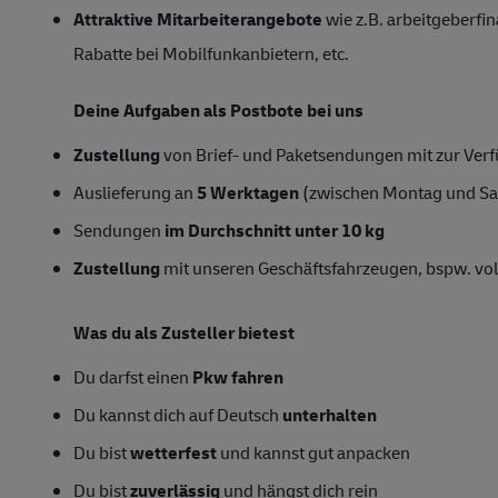
Attraktive Mitarbeiterangebote
wie z.B. arbeitgeberfin
Rabatte bei Mobilfunkanbietern, etc.
Deine Aufgaben als Postbote bei uns
Zustellung
von Brief- und Paketsendungen mit zur Verfü
Auslieferung an
5 Werktagen
(zwischen Montag und S
Sendungen
im Durchschnitt unter 10 kg
Zustellung
mit unseren Geschäftsfahrzeugen, bspw. vol
Was du als Zusteller bietest
Du darfst einen
Pkw fahren
Du kannst dich auf Deutsch
unterhalten
Du bist
wetterfest
und kannst gut anpacken
Du bist
zuverlässig
und hängst dich rein