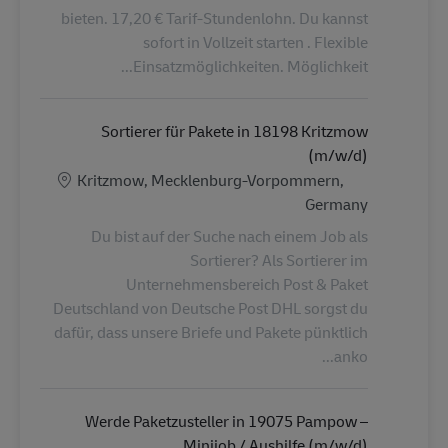
bieten. 17,20 € Tarif-Stundenlohn. Du kannst
sofort in Vollzeit starten . Flexible
Einsatzmöglichkeiten. Möglichkeit...
Sortierer für Pakete in 18198 Kritzmow
(m/w/d)
الموقع
Kritzmow, Mecklenburg-Vorpommern,
Germany
Du bist auf der Suche nach einem Job als
Sortierer? Als Sortierer im
Unternehmensbereich Post & Paket
Deutschland von Deutsche Post DHL sorgst du
dafür, dass unsere Briefe und Pakete pünktlich
anko...
Werde Paketzusteller in 19075 Pampow –
Minijob / Aushilfe (m/w/d)