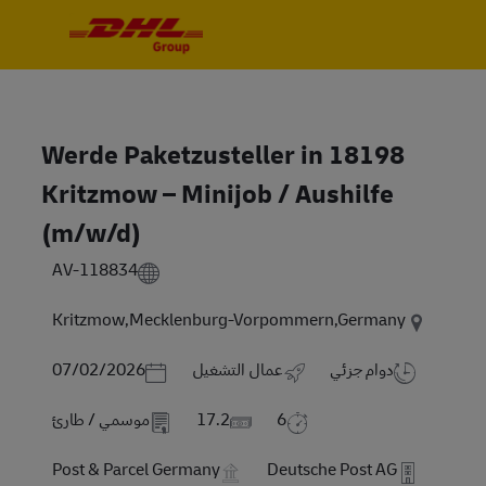
Skip to main content
Skip to main content
-
-
Werde Paketzusteller in 18198
Kritzmow – Minijob / Aushilfe
(m/w/d)
AV-118834
Kritzmow,Mecklenburg-Vorpommern,Germany
Posted Date
دوام جزئي
عمال التشغيل
07/02/2026
6
17.2
موسمي / طارئ
Post & Parcel Germany
Deutsche Post AG