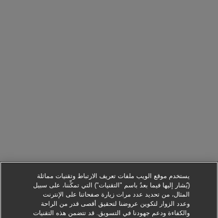
يستخدم موقع الويب ملفات تعريف الارتباط وتقنيات مماثلة
(يُشار إليها فيما بعدُ باسم "التقنيات") التي تمكِّننا، على سبيل
المثال، من تحديد عدد مرات زيارة صفحاتنا على الإنترنت
وعدد الزوار لتكوين عروضنا لتحقيق أقصى قدر من الراحة
والكفاءة ودعم جهودنا في التسويق. قد تتضمن هذه التقنيات