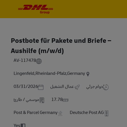
Skip to main content
Skip to main content
-
-
Postbote für Pakete und Briefe –
Aushilfe (m/w/d)
AV-117478
Lingenfeld,Rheinland-Pfalz,Germany
Posted Date
دوام جزئي
عمال التشغيل
03/31/2026
17.78
موسمي / طارئ
Post & Parcel Germany
Deutsche Post AG
Yes