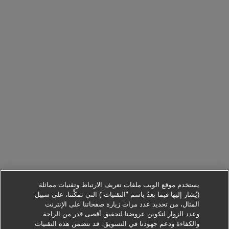
يستخدم موقع الويب ملفات تعريف الارتباط وتقنيات مماثلة
(يُشار إليها فيما بعدُ باسم "التقنيات") التي تمكِّننا، على سبيل
المثال، من تحديد عدد مرات زيارة صفحاتنا على الإنترنت
وعدد الزوار لتكوين عروضنا لتحقيق أقصى قدر من الراحة
والكفاءة ودعم جهودنا في التسويق. قد تتضمن هذه التقنيات