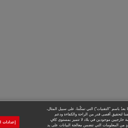
عدُ باسم "التقنيات") التي تمكِّننا، على سبيل المثال،
ضنا لتحقيق أقصى قدر من الراحة والكفاءة ودعم
ة خارجيين موجودين في بلاد لا تتميز بمستوى كافٍ
إعدادات ا
دٍ من المعلومات التي تتضمن معالجة البيانات على يد