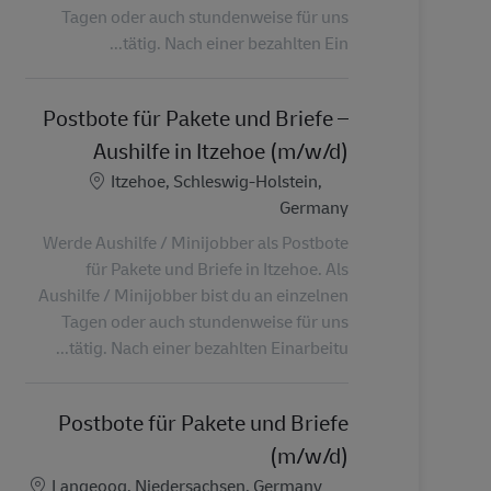
Tagen oder auch stundenweise für uns
tätig. Nach einer bezahlten Ein...
Postbote für Pakete und Briefe –
Aushilfe in Itzehoe (m/w/d)
الموقع
Itzehoe, Schleswig-Holstein,
Germany
Werde Aushilfe / Minijobber als Postbote
für Pakete und Briefe in Itzehoe. Als
Aushilfe / Minijobber bist du an einzelnen
Tagen oder auch stundenweise für uns
tätig. Nach einer bezahlten Einarbeitu...
Postbote für Pakete und Briefe
(m/w/d)
الموقع
Langeoog, Niedersachsen, Germany