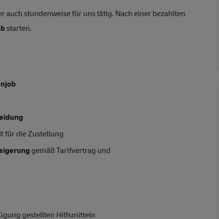
r auch stundenweise für uns tätig. Nach einer bezahlten
ob
starten.
enjob
leidung
t für die Zustellung
teigerung
gemäß Tarifvertrag und
gung gestellten Hilfsmitteln