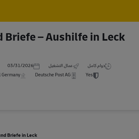
Skip to main content
Skip to main content
 Briefe – Aushilfe in Leck
Posted Date
دوام كامل
عمال التشغيل
03/31/2026
el Germany
Deutsche Post AG
Yes
nd Briefe in Leck