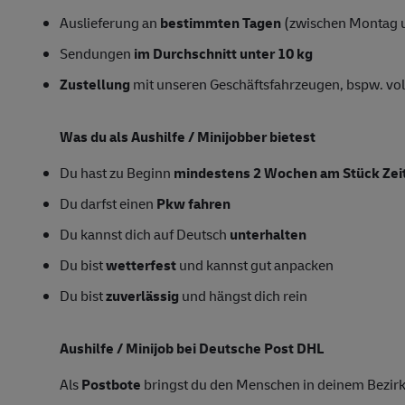
Auslieferung an
bestimmten Tagen
(zwischen Montag 
Sendungen
im Durchschnitt unter 10 kg
Zustellung
mit unseren Geschäftsfahrzeugen, bspw. vol
Was du als Aushilfe / Minijobber bietest
Du hast zu Beginn
mindestens 2 Wochen am Stück Zeit
Du darfst einen
Pkw fahren
Du kannst dich auf Deutsch
unterhalten
Du bist
wetterfest
und kannst gut anpacken
Du bist
zuverlässig
und hängst dich rein
Aushilfe / Minijob bei Deutsche Post DHL
Als
Postbote
bringst du den Menschen in deinem Bezirk